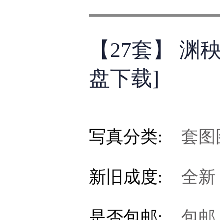
【27套】 渊
盘下载]
写真分类:
套图
新旧成度:
全新
是否包邮:
包邮