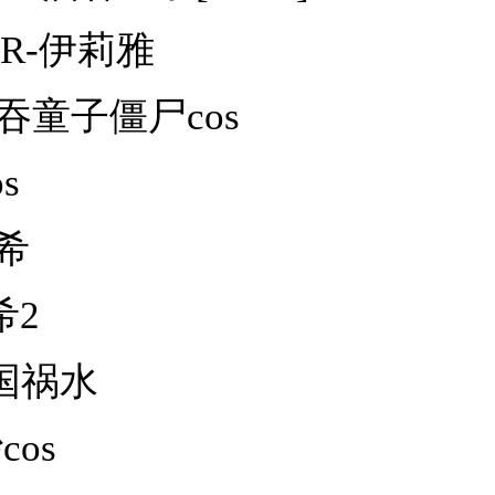
DER-伊莉雅
-酒吞童子僵尸cos
s
条希
希2
亡国祸水
cos