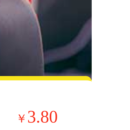
3.80
￥