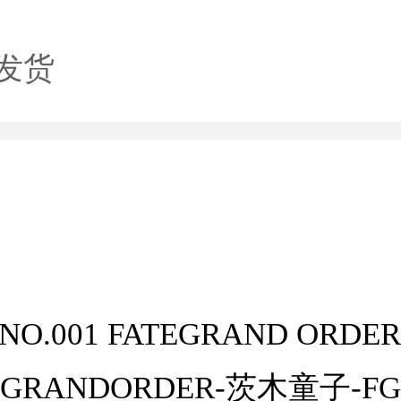
发货
NO.001 FATEGRAND ORDE
TEGRANDORDER-茨木童子-F